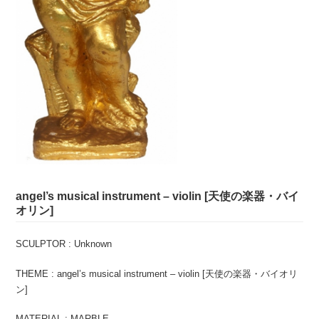
angel’s musical instrument – violin [天使の楽器・バイ
オリン]
SCULPTOR : Unknown
THEME : angel’s musical instrument – violin [天使の楽器・バイオリ
ン]
MATERIAL : MARBLE