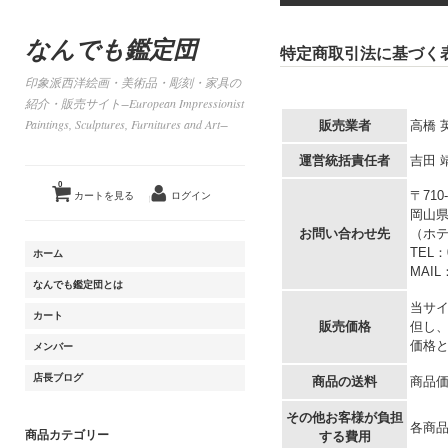
なんでも鑑定団
特定商取引法に基づく
印象派西洋絵画・美術品・彫刻・家具の
紹介・販売サイト−European Impressionist
Paintings, Sculptures, Furnitures and Art−
販売業者
高橋 
運営統括責任者
吉田 
0
〒710-
カートを見る
ログイン
岡山県
お問い合わせ先
（ホ
TEL：0
ホーム
MAIL：
なんでも鑑定団とは
当サ
カート
販売価格
但し
価格
メンバー
店長ブログ
商品の送料
商品
その他お客様が負担
各商品
商品カテゴリー
する費用