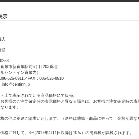
表示
英夫
靖彦
0253
倉敷市新倉敷駅前5丁目203番地
テルセントイン倉敷内）
86-526-8911／FAX：086-526-8910
info@centinn.jp
イト上で表示されている商品価格にて販売。
、お客様のご注文確定時の表示価格と異なる場合は、お客様ご注文確定時の表
となります。
価格の他に別途ご請求いたします。（送料は地域・商品に寄って、金額が異な
価格に対して、8%(2017年4月1日以降は10％）の消費税が課税されます。