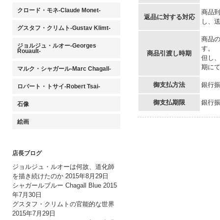
クロード・モネ-Claude Monet-
商品
返品に対する対応
し、
グスタフ・クリムト-Gustav Klimt-
商品
ジョルジュ・ルオー-Georges
す。
Rouault-
商品引渡し時期
但し
期に
マルク・シャガール-Marc Chagall-
御支払方法
銀行
ロバート・トサイ-Robert Tsai-
御支払期限
銀行
石像
絵画
店長ブログ
ジョルジュ・ルオーは何故、道化師
を描き続けたのか
2015年8月29日
シャガールブルー Chagall Blue
2015
年7月30日
グスタフ・クリムトの官能的な世界
2015年7月29日