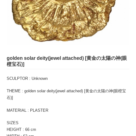
golden solar deity(jewel attached) [黄金の太陽の神(眼
橙宝石)]
SCULPTOR : Unknown
THEME : golden solar deity(jewel attached) [黄金の太陽の神(眼橙宝
石)]
MATERIAL : PLASTER
SIZES
HEIGHT : 66 cm