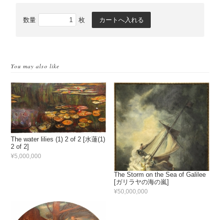
数量
枚
You may also like
The water lilies (1) 2 of 2 [水蓮(1)
2 of 2]
¥5,000,000
The Storm on the Sea of Galilee
[ガリラヤの海の嵐]
¥50,000,000