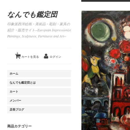
なんでも鑑定団
印象派西洋絵画・美術品・彫刻・家具の
紹介・販売サイト−European Impressionist
Paintings, Sculptures, Furnitures and Art−
0
カートを見る
ログイン
ホーム
なんでも鑑定団とは
カート
メンバー
店長ブログ
商品カテゴリー