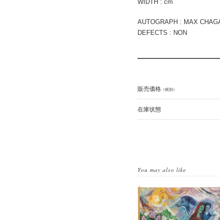
WIDTH : cm
AUTOGRAPH : MAX CHAGAL
DEFECTS : NON
販売価格
（税別）
在庫状態
You may also like